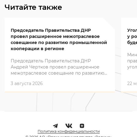
Читайте также
Председатель Правительства ДНР
Уго
провел расширенное межотраслевое
у ро
совещание по развитию промышленной
буд
кооперации в регионе
Мин
Председатель Правительства ДНР
пра
Андрей Чертков провел расширенное
угол
межотраслевое совещание по развитию
док
промышленной кооперации в регионе
про
3 августа 2026
22 м
выз
эне
Политика конфиденциальности