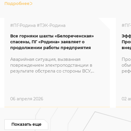
Подробнее
#ПГ-Родина
#ТЭК-Родина
#ПГ
Все горняки шахты «Белореченская»
Эфф
спасены, ПГ «Родина» заявляет о
Про
продолжении работы предприятия
вне
Аварийная ситуация, вызванная
Про
повреждением электроподстанции в
объя
результате обстрела со стороны ВСУ,
реф
полностью ликвидирована.
на 
06 апреля 2026
02 а
Показать еще