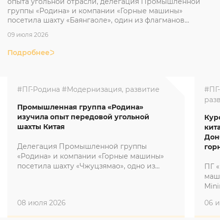
опыта угольной отрасли, делегация Промышленной
группы «Родина» и компании «Горные машины»
посетила шахту «Баянгаоле», один из флагманов
интеллектуальной глубокой добычи КНР.
09 июля 2026
Подробнее
#ПГ-Родина
#Модернизация, развитие
#ПГ
раз
Промышленная группа «Родина»
изучила опыт передовой угольной
Кур
шахты Китая
кит
Дон
Делегация Промышленной группы
гор
«Родина» и компании «Горные машины»
посетила шахту «Чжуцзямао», одно из
ПГ 
эталонных предприятий китайской
маш
угольной отрасли, расположенное в
Min
угольном бассейне Юйхэн на южной
ПК 
08 июля 2026
06 
окраине пустыни Му-Ус.
пил
кре