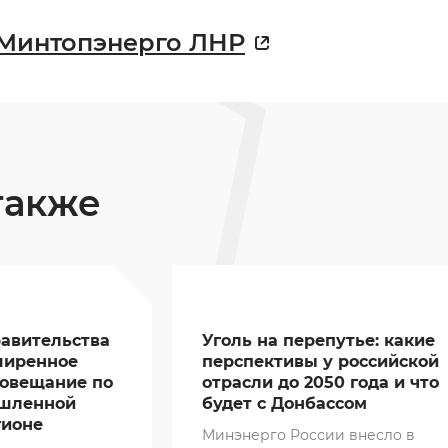
Минтопэнерго ЛНР
также
авительства
Уголь на перепутье: какие
ширенное
перспективы у российской
совещание по
отрасли до 2050 года и что
шленной
будет с Донбассом
гионе
Минэнерго России внесло в