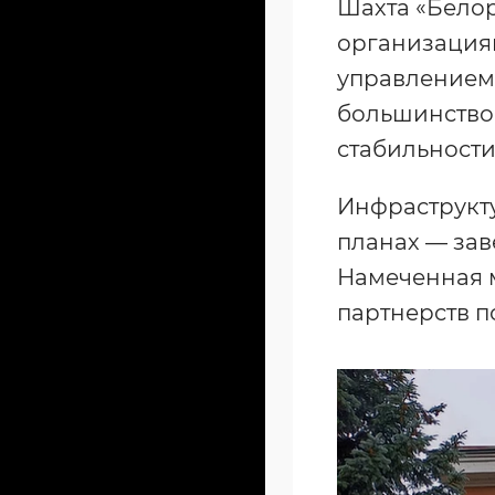
Шахта «Бело
организациям
управлением 
большинство 
стабильности
Инфраструкту
планах — зав
Намеченная 
партнерств п