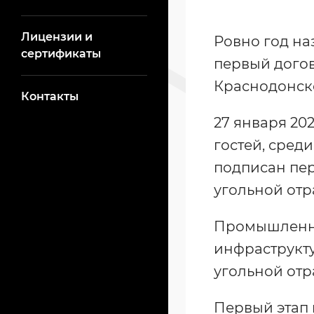
Лицензии и
Ровно год н
сертификаты
первый догов
Краснодонск
Контакты
27 января 20
гостей, сред
подписан пер
угольной отр
Промышленна
инфраструкту
угольной отр
Первый этап 