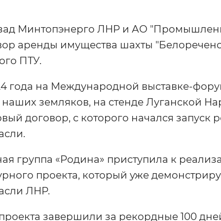
азад Минтопэнерго ЛНР и АО "Промышленн
ор аренды имущества шахты "Белореченск
ого ПТУ.
24 года на Международной выставке-форум
и наших земляков, на стенде Луганской Н
вый договор, с которого начался запус
асли.
я группа «Родина» приступила к реализ
рного проекта, который уже демонстриру
асли ЛНР.
проекта завершили за рекордные 100 дней