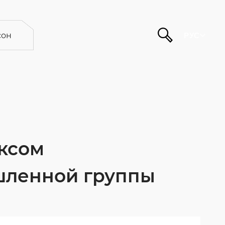
он
РУС
ксом
шленной группы