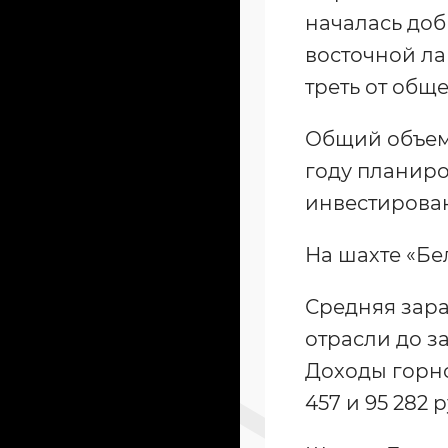
началась добы
восточной лав
треть от общ
Общий объем 
году планиро
инвестирован
На шахте «Бе
Средняя зараб
отрасли до з
Доходы горно
457 и 95 282 