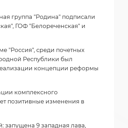
ая группа "Родина" подписали
ая", ГОФ "Белореченская" и
е "Россия", среди почетных
ародной Республики был
к реализации концепции реформы
ации комплексного
ет позитивные изменения в
: запущена 9 западная лава,