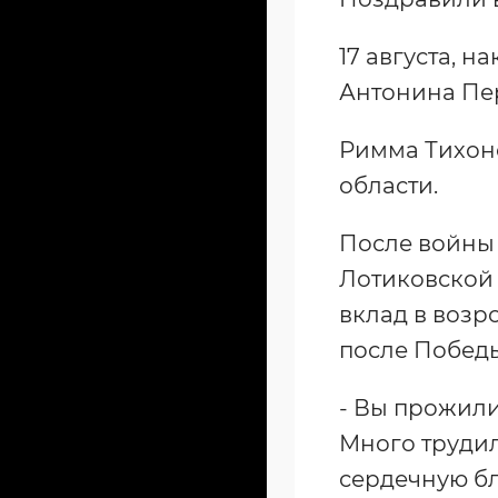
17 августа, 
Антонина Пер
Римма Тихон
области.
После войны 
Лотиковской 
вклад в возр
после Победы
- Вы прожили
Много труди
сердечную бл