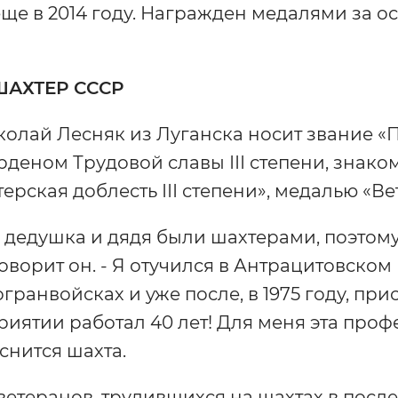
ще в 2014 году. Награжден медалями за о
АХТЕР СССР
колай Лесняк из Луганска носит звание «
деном Трудовой славы ІІІ степени, знаком 
ерская доблесть ІІІ степени», медалью «Ве
ц, дедушка и дядя были шахтерами, поэто
говорит он. - Я отучился в Антрацитовско
гранвойсках и уже после, в 1975 году, при
иятии работал 40 лет! Для меня эта профе
снится шахта.
етеранов, трудившихся на шахтах в посл