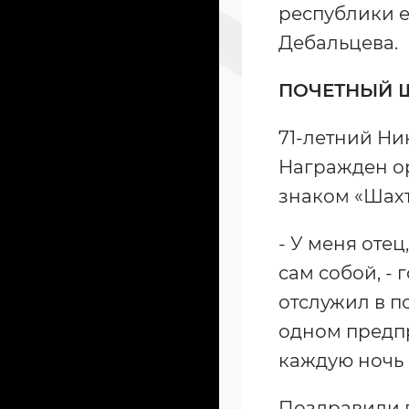
республики е
Дебальцева.
ПОЧЕТНЫЙ Ш
71-летний Ни
Награжден ор
знаком «Шахт
- У меня оте
сам собой, - 
отслужил в по
одном предпр
каждую ночь 
Поздравили в