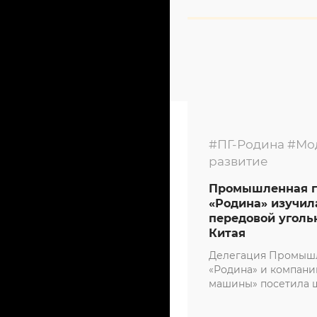
#ПГ-Родина
#Мо
развитие
Промышленная г
«Родина» изучил
передовой уголь
Китая
Делегация Промыш
«Родина» и компани
машины» посетила 
«Чжуцзямао», одно 
предприятий китай