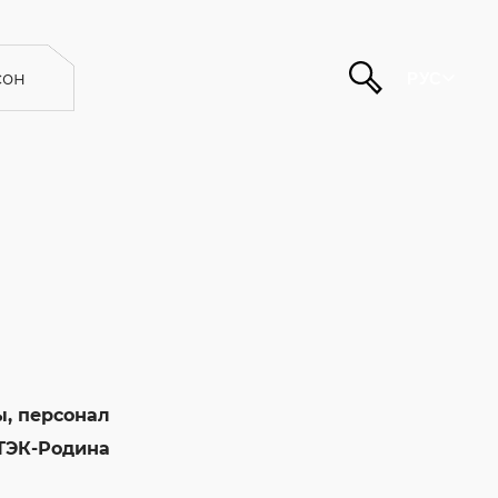
он
РУС
, персонал
ТЭК-Родина