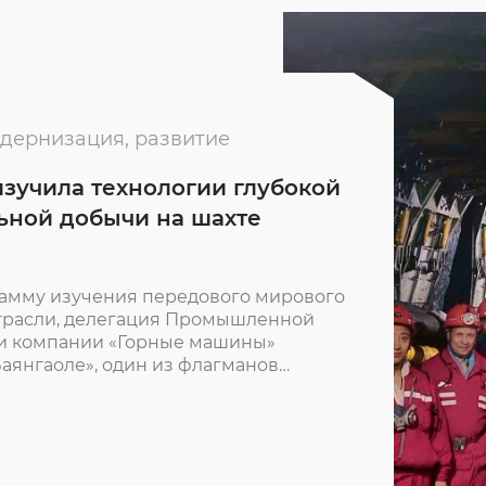
дернизация, развитие
изучила технологии глубокой
ьной добычи на шахте
амму изучения передового мирового
отрасли, делегация Промышленной
 и компании «Горные машины»
Баянгаоле», один из флагманов
 глубокой добычи КНР.