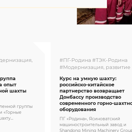
дернизация,
#ПГ-Родина
#ТЭК-Родина
#Модернизация, развитие
руппа
Курс на умную шахту:
а опыт
российско-китайское
ной шахты
партнерство возвращает
Донбассу производство
современного горно-шахтн
ленной группы
оборудования
и «Горные
шахту
ПГ «Родина», Ясиноватский
из эталонных
машиностроительный завод и
ской угольной
Shandong Mining Machinery Grou