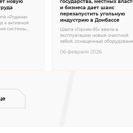
ет новую
государства, местных власт
труда
и бизнеса дает шанс
перезапустить угольную
па «Родина»
индустрию в Донбассе
де к активной
ия системы
Шахта «Горняк-95» ввела в
их
эксплуатацию новый очистной
забой, оснащенный оборудован
отечественного производства.
06 февраля 2026
Проект стал знаковым для
индустрии: это первая успешная
реализация новой финансовой
архитектуры, разработанной
Промышленной группой «Родин
совместно с федеральными
структурами РФ и органами вла
ЛДНР. Эта модель может стать
ще
эталонной для угольной отрасли
региона.