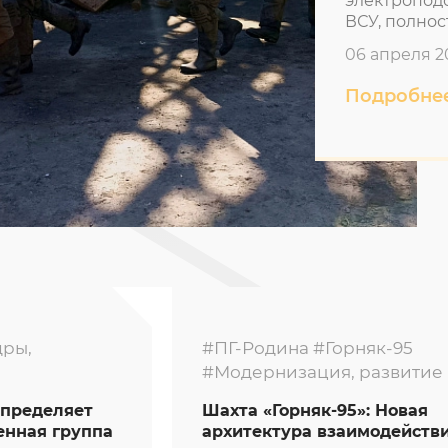
электроподс
ВСУ, полнос
06 апреля 2
Подробне
дры,
#ПГ-Родина
#Горняк-95
#Модернизация, развитие
определяет
Шахта «Горняк-95»: Новая
енная группа
архитектура взаимодейств