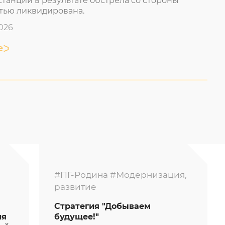
танции в результате обстрела со стороны
тью ликвидирована.
026
е
#ПГ-Родина
#Модернизация,
развитие
Стратегия "Добываем
ия
будущее!"