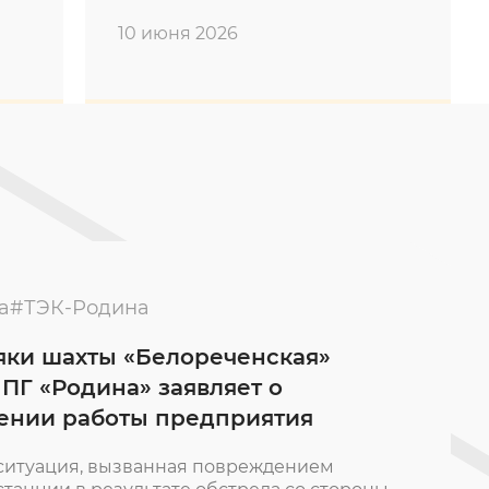
10 июня 2026
ахты
а
#ТЭК-Родина
яки шахты «Белореченская»
 ПГ «Родина» заявляет о
ении работы предприятия
ситуация, вызванная повреждением