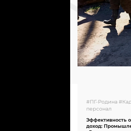
#ПГ-Родина
#Ка
персонал
Эффективность 
доход: Промышл