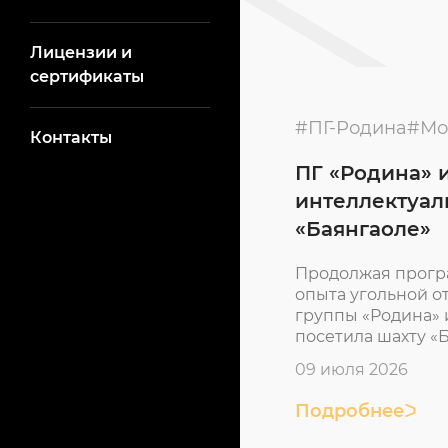
Лицензии и
сертификаты
#ПГ-Родина
#Мо
Контакты
ПГ «Родина» 
интеллектуал
«Баянгаоле»
Продолжая прогр
опыта угольной 
группы «Родина»
посетила шахту «
интеллектуальной
09 июля 2026
Подробнее