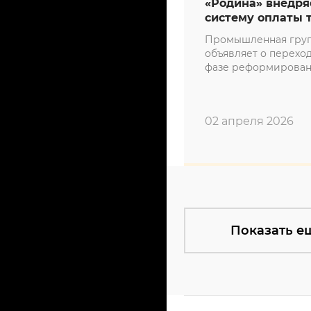
«Родина» внедря
систему оплаты 
Промышленная груп
объявляет о перехо
фазе реформирован
оплаты труда на сво
предприятиях.
02 апреля 2026
Показать е