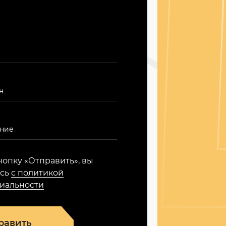
опку «Отправить», вы
есь
с политикой
иальности
равить