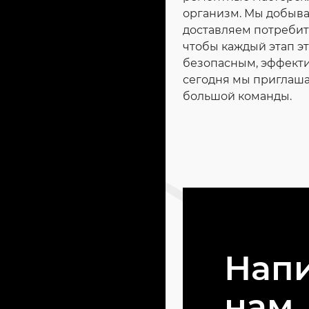
организм. Мы добыва
доставляем потребит
чтобы каждый этап э
безопасным, эффект
сегодня мы приглашае
большой команды.
Нап
нам