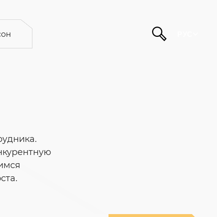
он
РУС
рудника.
нкурентную
тимся
ста.