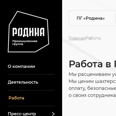
ПГ
«Родина»
Главная
Работа
Работа в
О компании
Мы расцениваем ус
Мы ценим шахтерс
Деятельность
оплату, безопасны
о своих сотрудник
Работа
Пресс-центр