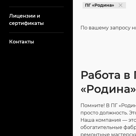
ПГ «Родина»
Лицензии и
сертификаты
По вашему запросу н
Контакты
Работа в
«Родина»
Помните! В ПГ «Родин
просто должность. Эт
Наша компания — это
обогатительные фабр
ремонтные мастерски